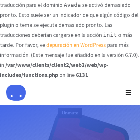
traducción para el dominio
se activó demasiado
Avada
pronto. Esto suele ser un indicador de que algún código del
plugin o tema se ejecuta demasiado pronto. Las
traducciones deberían cargarse en la acción
o más
init
tarde. Por favor, ve
depuración en WordPress
para más
información. (Este mensaje fue añadido en la versión 6.7.0).
in
/var/www/clients/client2/web2/web/wp-
includes/functions.php
on line
6131
Saltar
al
Togg
Navig
contenido
Nosotros
Qué Hacemos