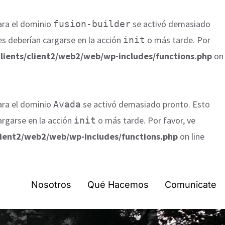
para el dominio
se activó demasiado
fusion-builder
es deberían cargarse en la acción
o más tarde. Por
init
lients/client2/web2/web/wp-includes/functions.php
on
para el dominio
se activó demasiado pronto. Esto
Avada
argarse en la acción
o más tarde. Por favor, ve
init
lient2/web2/web/wp-includes/functions.php
on line
Nosotros
Qué Hacemos
Comunicate